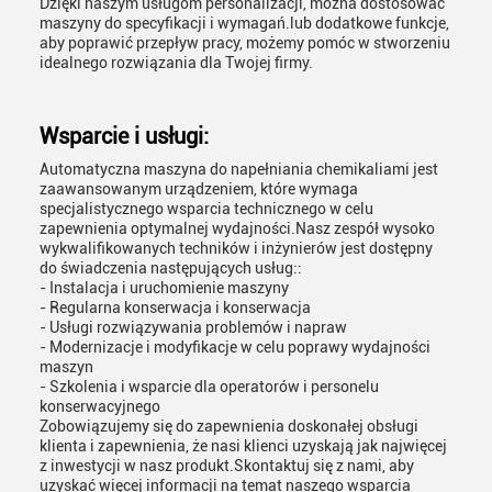
Dzięki naszym usługom personalizacji, można dostosować
maszyny do specyfikacji i wymagań.lub dodatkowe funkcje,
aby poprawić przepływ pracy, możemy pomóc w stworzeniu
idealnego rozwiązania dla Twojej firmy.
Wsparcie i usługi:
Automatyczna maszyna do napełniania chemikaliami jest
zaawansowanym urządzeniem, które wymaga
specjalistycznego wsparcia technicznego w celu
zapewnienia optymalnej wydajności.Nasz zespół wysoko
wykwalifikowanych techników i inżynierów jest dostępny
do świadczenia następujących usług::
- Instalacja i uruchomienie maszyny
- Regularna konserwacja i konserwacja
- Usługi rozwiązywania problemów i napraw
- Modernizacje i modyfikacje w celu poprawy wydajności
maszyn
- Szkolenia i wsparcie dla operatorów i personelu
konserwacyjnego
Zobowiązujemy się do zapewnienia doskonałej obsługi
klienta i zapewnienia, że nasi klienci uzyskają jak najwięcej
z inwestycji w nasz produkt.Skontaktuj się z nami, aby
uzyskać więcej informacji na temat naszego wsparcia