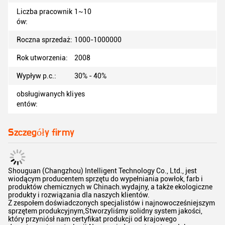
Liczba pracownik
1~10
ów:
Roczna sprzedaż:
1000-1000000
Rok utworzenia:
2008
Wypływ p.c.:
30% - 40%
obsługiwanych kli
yes
entów:
Szczegóły firmy
Shouguan (Changzhou) Intelligent Technology Co., Ltd., jest
wiodącym producentem sprzętu do wypełniania powłok, farb i
produktów chemicznych w Chinach.wydajny, a także ekologiczne
produkty i rozwiązania dla naszych klientów.
Z zespołem doświadczonych specjalistów i najnowocześniejszym
sprzętem produkcyjnym,Stworzyliśmy solidny system jakości,
który przyniósł nam certyfikat produkcji od krajowego