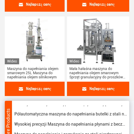
kontenerów Mocna
Najlepszą cenę
Najlepszą cenę
Wydajna maszyna do napełniania ze stali nierdzewnej 5-100 ml 20-40 butelek/min Półautomatyczny zasilacz 220 V/50 Hz
Wideo
Wideo
Maszyna do napełniania olejem
Mała hałaśna maszyna do
W pełni automatyczna maszyna do napełniania tłoków ze stali nierdzewnej FC-2000 Automatyczna maszyna do napełniania i zamykania
smarowym 25L Maszyna do
napełniania olejem smarowym
napełniania olejem silnikowym
Sprzęt granulacyjny do proszków
PLC sterowana automatyczna płynna maszyna do pakowania płynu automatyczna maszyna do napełniania płynu 5L beczki
380V napięcie
Najlepszą cenę
Najlepszą cenę
Półautomatyczna maszyna do napełniania ze stali nierdzewnej 5-100 ml Maszyna do zamykania butelek Maszyna do napełniania i zamykania butelek
4-12 dysze Maszyna do wypełniania płynów objętościowych serii 220V Maszyna do wypełniania i zakrywania płynów chemicznych
More Products
Półautomatyczna maszyna do napełniania butelki z stali nierdzewnej z zamknięciem butelki w temperaturze 20-40 sztuk/min z 0,1 m3/min powietrza
Wysokiej precyzji Maszyna do napełniania płynami z beczek Maszyna do pakowania wody 5L PLC Control Filler płynny
Maszyna do napełniania i zamykania ze stali nierdzewnej o pojemności 5-100 ml Szybka prędkość zamykania 20-40 butelek / min