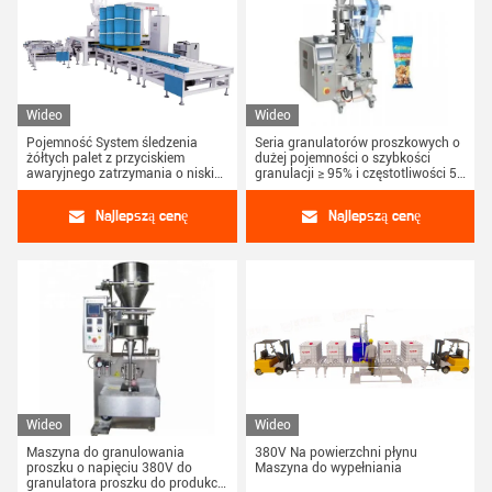
Wideo
Wideo
Pojemność System śledzenia
Seria granulatorów proszkowych o
żółtych palet z przyciskiem
dużej pojemności o szybkości
awaryjnego zatrzymania o niskiej
granulacji ≥ 95% i częstotliwości 50
konserwacji - 380V napięcie
Hz
Najlepszą cenę
Najlepszą cenę
Wideo
Wideo
Maszyna do granulowania
380V Na powierzchni płynu
proszku o napięciu 380V do
Maszyna do wypełniania
granulatora proszku do produkcji