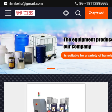
rfmikeliu@gmail.com
86--18112895665
Zacytować