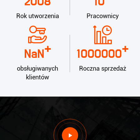
2008
10
Rok utworzenia
Pracownicy
+
+
NaN
1000000
obsługiwanych
Roczna sprzedaż
klientów