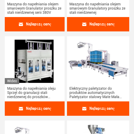
Maszyna do napełniania olejem
Maszyna do napełniania olejem
smarowym Granulator proszku ze
smarowym Granulatory proszku ze
stali nierdzewnej serii 380V
stali nierdzewnej
Najlepszą cenę
Najlepszą cenę
Wideo
Maszyna do napełniania oleju
Elektryczny paletyzator do
Sprzęt do granulacji stali
produktów automatycznych
nierdzewnej do proszków
Paletyzator stalowy Mate Mała
1200*800*1500mm
utrzymanie Szlifowa maszyna
pulweryzatora
Najlepszą cenę
Najlepszą cenę