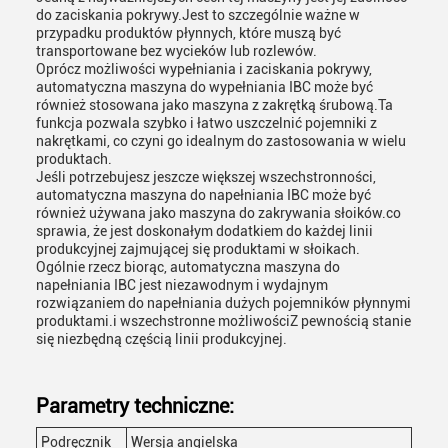
do zaciskania pokrywy.Jest to szczególnie ważne w
przypadku produktów płynnych, które muszą być
transportowane bez wycieków lub rozlewów.
Oprócz możliwości wypełniania i zaciskania pokrywy,
automatyczna maszyna do wypełniania IBC może być
również stosowana jako maszyna z zakrętką śrubową.Ta
funkcja pozwala szybko i łatwo uszczelnić pojemniki z
nakrętkami, co czyni go idealnym do zastosowania w wielu
produktach.
Jeśli potrzebujesz jeszcze większej wszechstronności,
automatyczna maszyna do napełniania IBC może być
również używana jako maszyna do zakrywania słoików.co
sprawia, że jest doskonałym dodatkiem do każdej linii
produkcyjnej zajmującej się produktami w słoikach.
Ogólnie rzecz biorąc, automatyczna maszyna do
napełniania IBC jest niezawodnym i wydajnym
rozwiązaniem do napełniania dużych pojemników płynnymi
produktami.i wszechstronne możliwościZ pewnością stanie
się niezbędną częścią linii produkcyjnej.
Parametry techniczne:
Podręcznik
Wersja angielska