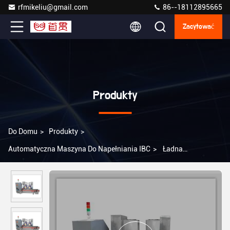
rfmikeliu@gmail.com
86--18112895665
Zacytować
Produkty
Do Domu
>
Produkty
>
Automatyczna Maszyna Do Napełniania IBC
>
Ładna
półautomatyczna maszyna do napełniania butelek ze stali
nierdzewnej i 2-24 głowicami