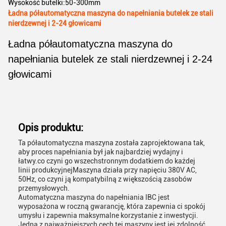
Wysokość butelki:
50-300mm
Ładna półautomatyczna maszyna do napełniania butelek ze stali
nierdzewnej i 2-24 głowicami
Ładna półautomatyczna maszyna do
napełniania butelek ze stali nierdzewnej i 2-24
głowicami
Opis produktu:
Ta półautomatyczna maszyna została zaprojektowana tak,
aby proces napełniania był jak najbardziej wydajny i
łatwy.co czyni go wszechstronnym dodatkiem do każdej
linii produkcyjnejMaszyna działa przy napięciu 380V AC,
50Hz, co czyni ją kompatybilną z większością zasobów
przemysłowych.
Automatyczna maszyna do napełniania IBC jest
wyposażona w roczną gwarancję, która zapewnia ci spokój
umysłu i zapewnia maksymalne korzystanie z inwestycji.
Jedną z najważniejszych cech tej maszyny jest jej zdolność