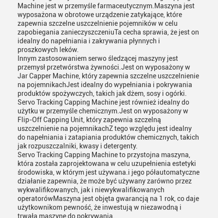
Machine jest w przemyśle farmaceutycznym.Maszyna jest
wyposażona w obrotowe urządzenie zatykające, które
zapewnia szczelne uszczelnienie pojemników w celu
zapobiegania zanieczyszczeniuTa cecha sprawia, że jest on
idealny do napełniania i zakrywania płynnych i
proszkowych leków.
Innym zastosowaniem serwo śledzącej maszyny jest
przemysł przetwórstwa żywności.Jest on wyposażony w
Jar Capper Machine, który zapewnia szczelne uszczelnienie
na pojemnikachJest idealny do wypełniania i pokrywania
produktów spożywczych, takich jak dżem, sosy i ogórki.
Servo Tracking Capping Machine jest również idealny do
użytku w przemyśle chemicznym.Jest on wyposażony w
Flip-Off Capping Unit, który zapewnia szczelną
uszczelnienie na pojemnikachZ tego względu jest idealny
do napełniania i zatapiania produktów chemicznych, takich
jak rozpuszczalniki, kwasy i detergenty.
Servo Tracking Capping Machine to przystojna maszyna,
która została zaprojektowana w celu uzupełnienia estetyki
środowiska, w którym jest używana.i jego półautomatyczne
działanie zapewnia, że może być używany zarówno przez
wykwalifikowanych, jak i niewykwalifikowanych
operatorówMaszyna jest objęta gwarancją na 1 rok, co daje
użytkownikom pewność, że inwestują w niezawodną i
trwałą maszynę do pokrywania.