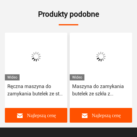
Produkty podobne
Wideo
Wideo
Ręczna maszyna do
Maszyna do zamykania
zamykania butelek ze stali
butelek ze szkła z
nierdzewnej
tworzywa sztucznego 2 ~
Półautomatyczna wersja
24 głowice AC 380 V
angielska z 2 ~ 24
Napięcie 50 Hz
Najlepszą cenę
Najlepszą cenę
głowicami
Półautomatyczna wersja
angielska