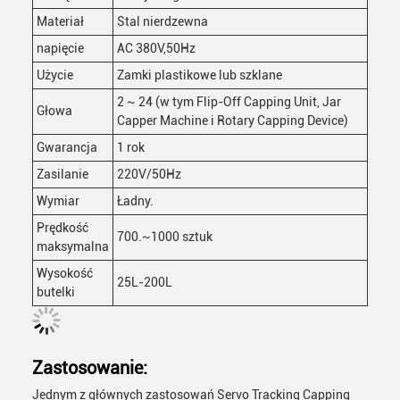
Materiał
Stal nierdzewna
napięcie
AC 380V,50Hz
Użycie
Zamki plastikowe lub szklane
2 ~ 24 (w tym Flip-Off Capping Unit, Jar
Głowa
Capper Machine i Rotary Capping Device)
Gwarancja
1 rok
Zasilanie
220V/50Hz
Wymiar
Ładny.
Prędkość
700.~1000 sztuk
maksymalna
Wysokość
25L-200L
butelki
Zastosowanie:
Jednym z głównych zastosowań Servo Tracking Capping