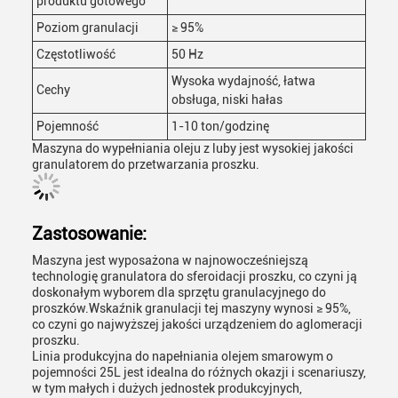
produktu gotowego
Poziom granulacji
≥ 95%
Częstotliwość
50 Hz
Wysoka wydajność, łatwa
Cechy
obsługa, niski hałas
Pojemność
1-10 ton/godzinę
Maszyna do wypełniania oleju z luby jest wysokiej jakości
granulatorem do przetwarzania proszku.
Zastosowanie:
Maszyna jest wyposażona w najnowocześniejszą
technologię granulatora do sferoidacji proszku, co czyni ją
doskonałym wyborem dla sprzętu granulacyjnego do
proszków.Wskaźnik granulacji tej maszyny wynosi ≥ 95%,
co czyni go najwyższej jakości urządzeniem do aglomeracji
proszku.
Linia produkcyjna do napełniania olejem smarowym o
pojemności 25L jest idealna do różnych okazji i scenariuszy,
w tym małych i dużych jednostek produkcyjnych,