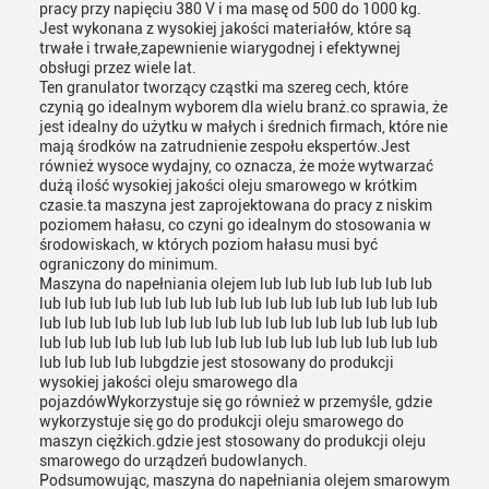
pracy przy napięciu 380 V i ma masę od 500 do 1000 kg.
Jest wykonana z wysokiej jakości materiałów, które są
trwałe i trwałe,zapewnienie wiarygodnej i efektywnej
obsługi przez wiele lat.
Ten granulator tworzący cząstki ma szereg cech, które
czynią go idealnym wyborem dla wielu branż.co sprawia, że
jest idealny do użytku w małych i średnich firmach, które nie
mają środków na zatrudnienie zespołu ekspertów.Jest
również wysoce wydajny, co oznacza, że może wytwarzać
dużą ilość wysokiej jakości oleju smarowego w krótkim
czasie.ta maszyna jest zaprojektowana do pracy z niskim
poziomem hałasu, co czyni go idealnym do stosowania w
środowiskach, w których poziom hałasu musi być
ograniczony do minimum.
Maszyna do napełniania olejem lub lub lub lub lub lub lub
lub lub lub lub lub lub lub lub lub lub lub lub lub lub lub lub
lub lub lub lub lub lub lub lub lub lub lub lub lub lub lub lub
lub lub lub lub lub lub lub lub lub lub lub lub lub lub lub lub
lub lub lub lub lubgdzie jest stosowany do produkcji
wysokiej jakości oleju smarowego dla
pojazdówWykorzystuje się go również w przemyśle, gdzie
wykorzystuje się go do produkcji oleju smarowego do
maszyn ciężkich.gdzie jest stosowany do produkcji oleju
smarowego do urządzeń budowlanych.
Podsumowując, maszyna do napełniania olejem smarowym