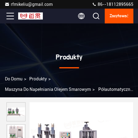
rfmikeliu@gmail.com
86--18112895665
Zacytować
Produkty
Do Domu
>
Produkty
>
Maszyna Do Napełniania Olejem Smarowym
>
Półautomatyczne
maszyny do napełniania olejem Produkcja nawozów chemicznych