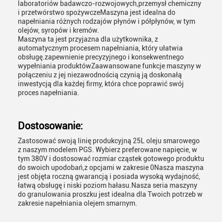
laboratoriów badawczo-rozwojowych,przemysł chemiczny
i przetwórstwo spożywczeMaszyna jest idealna do
napełniania różnych rodzajów płynów i półpłynów, w tym
olejów, syropów i kremów.
Maszyna ta jest przyjazna dla użytkownika, z
automatycznym procesem napełniania, który ułatwia
obsługę.zapewnienie precyzyjnego i konsekwentnego
wypełniania produktówZaawansowane funkcje maszyny w
połączeniu z jej niezawodnością czynią ją doskonałą
inwestycją dla każdej firmy, która chce poprawić swój
proces napełniania.
Dostosowanie:
Zastosować swoją linię produkcyjną 25L oleju smarowego
z naszym modelem PGS. Wybierz preferowane napięcie, w
tym 380V i dostosować rozmiar cząstek gotowego produktu
do swoich upodobań,z opcjami w zakresie 0Nasza maszyna
jest objęta roczną gwarancją i posiada wysoką wydajność,
łatwą obsługę i niski poziom hałasu.Nasza seria maszyny
do granulowania proszku jest idealna dla Twoich potrzeb w
zakresie napełniania olejem smarnym.