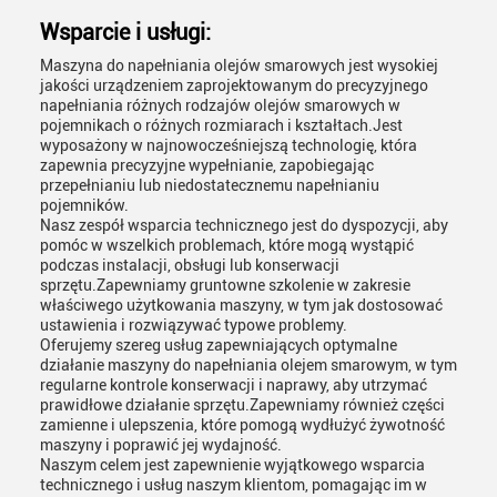
Wsparcie i usługi:
Maszyna do napełniania olejów smarowych jest wysokiej
jakości urządzeniem zaprojektowanym do precyzyjnego
napełniania różnych rodzajów olejów smarowych w
pojemnikach o różnych rozmiarach i kształtach.Jest
wyposażony w najnowocześniejszą technologię, która
zapewnia precyzyjne wypełnianie, zapobiegając
przepełnianiu lub niedostatecznemu napełnianiu
pojemników.
Nasz zespół wsparcia technicznego jest do dyspozycji, aby
pomóc w wszelkich problemach, które mogą wystąpić
podczas instalacji, obsługi lub konserwacji
sprzętu.Zapewniamy gruntowne szkolenie w zakresie
właściwego użytkowania maszyny, w tym jak dostosować
ustawienia i rozwiązywać typowe problemy.
Oferujemy szereg usług zapewniających optymalne
działanie maszyny do napełniania olejem smarowym, w tym
regularne kontrole konserwacji i naprawy, aby utrzymać
prawidłowe działanie sprzętu.Zapewniamy również części
zamienne i ulepszenia, które pomogą wydłużyć żywotność
maszyny i poprawić jej wydajność.
Naszym celem jest zapewnienie wyjątkowego wsparcia
technicznego i usług naszym klientom, pomagając im w