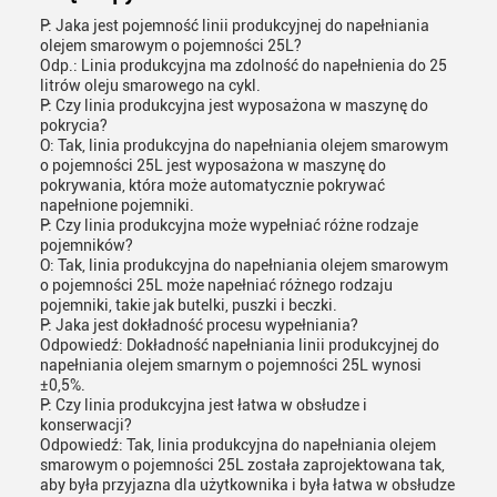
P: Jaka jest pojemność linii produkcyjnej do napełniania
olejem smarowym o pojemności 25L?
Odp.: Linia produkcyjna ma zdolność do napełnienia do 25
litrów oleju smarowego na cykl.
P: Czy linia produkcyjna jest wyposażona w maszynę do
pokrycia?
O: Tak, linia produkcyjna do napełniania olejem smarowym
o pojemności 25L jest wyposażona w maszynę do
pokrywania, która może automatycznie pokrywać
napełnione pojemniki.
P: Czy linia produkcyjna może wypełniać różne rodzaje
pojemników?
O: Tak, linia produkcyjna do napełniania olejem smarowym
o pojemności 25L może napełniać różnego rodzaju
pojemniki, takie jak butelki, puszki i beczki.
P: Jaka jest dokładność procesu wypełniania?
Odpowiedź: Dokładność napełniania linii produkcyjnej do
napełniania olejem smarnym o pojemności 25L wynosi
±0,5%.
P: Czy linia produkcyjna jest łatwa w obsłudze i
konserwacji?
Odpowiedź: Tak, linia produkcyjna do napełniania olejem
smarowym o pojemności 25L została zaprojektowana tak,
aby była przyjazna dla użytkownika i była łatwa w obsłudze