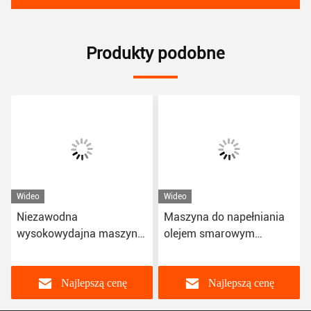
Produkty podobne
Wideo
Wideo
Niezawodna
Maszyna do napełniania
wysokowydajna maszyna
olejem smarowym
do napełniania olejem
elektrycznym o mocy
smarowym
wyjściowej 25L Model
PGS
Najlepszą cenę
Najlepszą cenę