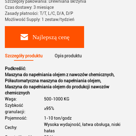
Szczegóły pakowania: Drewniana skrzynia
Czas dostawy: 3 miesiące
Zasady płatności: T/T, L/C, D/A, D/P
Możliwość Supply: 1 zestaw/tydzień
Najlepszą cenę
Szczegóły produktu
Opis produktu
Podkreślić:
Maszyna do napełniania olejem z nawozów chemicznych
,
Półautomatyczna maszyna do napełniania olejem
,
Maszyna do napełniania olejem do produkcji nawozów
chemicznych
Waga:
500-1000 KG
Szybkość
≥95%
granulacji:
Pojemność:
1-10 ton/godz
Wysoka wydajność, łatwa obsługa, niski
Cechy:
hałas