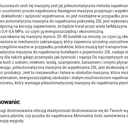
luczowych cech tej maszyny jest jej półautomatyczna metoda napełniani
 i uruchomić proces napełniania.Następnie maszyna przejmuje i wypełn
 dokładność i spójność wypełniania, co jest niezbędne w przypadku p
o automatyczna maszyna do napełniania pokrywką 20L jest wykonana z w
odporną na korozję.zapewnienie, że będzie trwał przez wiele latMaszyn
 0,4-0,6 MPa, co czyni ją energooszczędną i ekonomiczną.
zaciskania tej maszyny wynosi 20-40 butelek na minutę, co czyni ją ide
osażona w mechanizm zakrywający, który zapewnia szczelną uszczelnie
zczególnie ważne w przypadku produktów, które muszą być transportow
atyczna maszyna do napełniania butelkami o pojemności 20L nadaje si
lny dla takich gałęzi przemysłu jak żywność i napoje.Do najczęstszych 
e butli z sokiem, mlekiem, wodą, szamponem, balsamem i innymi płyna
ując, półautomatyczna maszyna do wypełniania 20L jest doskonałą inwe
i produkcji.Jest to niezawodna i łatwa w obsłudze maszyna, która moż
ateriałom, energooszczędnej obsłudze i stałym możliwościom napełnia
biznesu, który wymaga półautomatycznej maszyny do napełniania płyn
sowanie:
ługi dostosowania oferują elastyczność dostosowania się do Twoich 
iania płynów, czy puszka do napełniania.Minimalna ilość zamówienia 
wojej wygody.