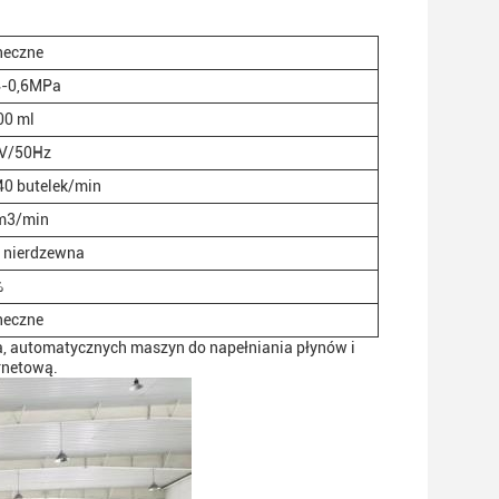
neczne
4-0,6MPa
00 ml
V/50Hz
40 butelek/min
m3/min
l nierdzewna
%
neczne
a, automatycznych maszyn do napełniania płynów i
rnetową.