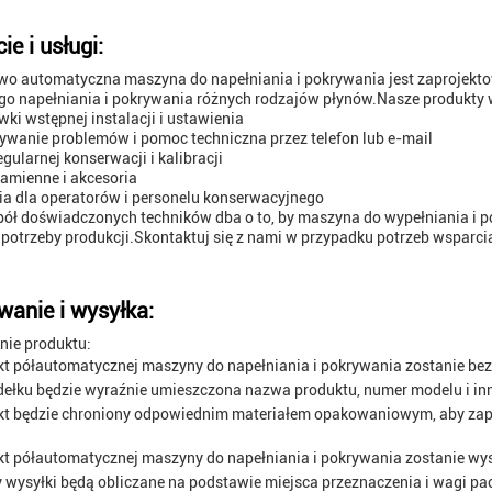
e i usługi:
wo automatyczna maszyna do napełniania i pokrywania jest zaprojekt
o napełniania i pokrywania różnych rodzajów płynów.Nasze produkty w
ki wstępnej instalacji i ustawienia
ywanie problemów i pomoc techniczna przez telefon lub e-mail
egularnej konserwacji i kalibracji
zamienne i akcesoria
ia dla operatorów i personelu konserwacyjnego
ół doświadczonych techników dba o to, by maszyna do wypełniania i po
 potrzeby produkcji.Skontaktuj się z nami w przypadku potrzeb wsparci
anie i wysyłka:
ie produktu:
t półautomatycznej maszyny do napełniania i pokrywania zostanie be
ełku będzie wyraźnie umieszczona nazwa produktu, numer modelu i inne
kt będzie chroniony odpowiednim materiałem opakowaniowym, aby zapo
t półautomatycznej maszyny do napełniania i pokrywania zostanie wy
 wysyłki będą obliczane na podstawie miejsca przeznaczenia i wagi pac