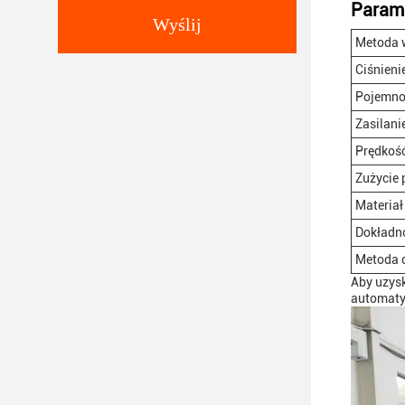
Parame
Wyślij
Metoda 
Ciśnieni
Pojemno
Zasilani
Prędkoś
Zużycie 
Materiał
Dokładn
Metoda 
Aby uzys
automaty