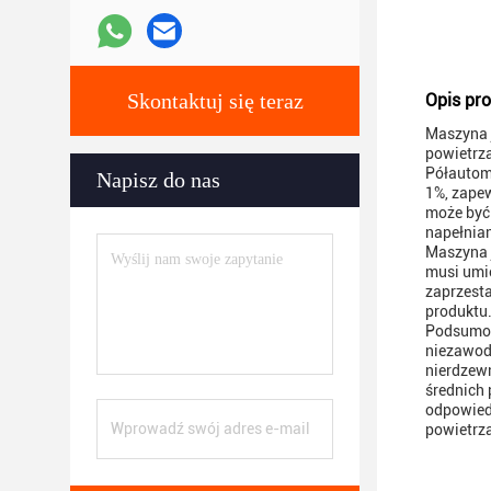
Skontaktuj się teraz
Opis pro
Maszyna j
powietrz
Półautom
Napisz do nas
1%, zape
może być
napełnia
Maszyna j
musi umie
zaprzesta
produktu
Podsumow
niezawodn
nierdzewn
średnich
odpowied
powietrz