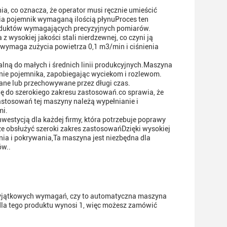
a, co oznacza, że operator musi ręcznie umieścić
ia pojemnik wymaganą ilością płynuProces ten
roduktów wymagających precyzyjnych pomiarów.
ysokiej jakości stali nierdzewnej, co czyni ją
a wymaga zużycia powietrza 0,1 m3/min i ciśnienia
alną do małych i średnich linii produkcyjnych.Maszyna
nie pojemnika, zapobiegając wyciekom i rozlewom.
ane lub przechowywane przez długi czas.
ę do szerokiego zakresu zastosowań.co sprawia, że
zastosowań tej maszyny należą wypełnianie i
mi.
stycją dla każdej firmy, która potrzebuje poprawy
e obsłużyć szeroki zakres zastosowańDzięki wysokiej
nia i pokrywania,Ta maszyna jest niezbędna dla
ów..
wyjątkowych wymagań, czy to automatyczna maszyna
dla tego produktu wynosi 1, więc możesz zamówić