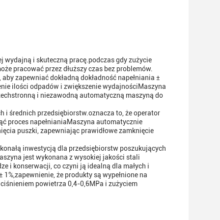
j wydajną i skuteczną pracę.podczas gdy zużycie
może pracować przez dłuższy czas bez problemów.
, aby zapewniać dokładną dokładność napełniania ±
enie ilości odpadów i zwiększenie wydajnościMaszyna
wszechstronną i niezawodną automatyczną maszyną do
h i średnich przedsiębiorstw.oznacza to, że operator
cząć proces napełnianiaMaszyna automatycznie
knięcia puszki, zapewniając prawidłowe zamknięcie
onałą inwestycją dla przedsiębiorstw poszukujących
zyna jest wykonana z wysokiej jakości stali
ze i konserwacji, co czyni ją idealną dla małych i
 1%,zapewnienie, że produkty są wypełnione na
ciśnieniem powietrza 0,4-0,6MPa i zużyciem