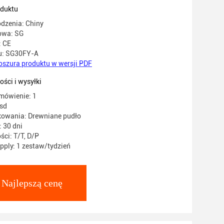
ia i pokrywania z płynu
oduktu
dzenia: Chiny
owa: SG
: CE
u: SG30FY-A
oszura produktu w wersji PDF
ości i wysyłki
mówienie: 1
sd
kowania: Drewniane pudło
 30 dni
ści: T/T, D/P
ply: 1 zestaw/tydzień
Najlepszą cenę