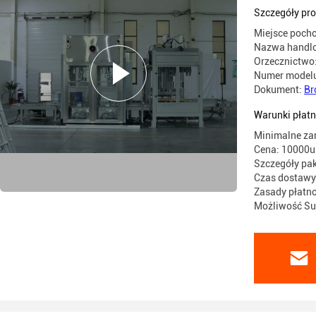
wypełnian
Szczegóły pr
Miejsce pocho
Nazwa handl
Orzecznictwo
Numer model
Dokument:
Br
Warunki płatn
Minimalne za
Cena: 10000u
Szczegóły pa
Czas dostawy:
Zasady płatno
Możliwość Sup