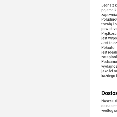
Jedną z k
pojemnik
zapewnia
Południow
trwałą i 
powietrza
Prędkość 
jest wyp
Jest to s
Półautom
jest idea
zatapiani
Podsumow
wydajnośc
jakości m
każdego 
Dosto
Nasze us
do napełn
według s