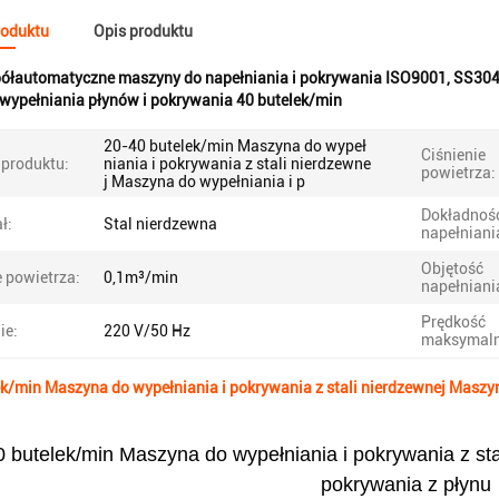
roduktu
Opis produktu
ółautomatyczne maszyny do napełniania i pokrywania ISO9001
,
SS304
wypełniania płynów i pokrywania 40 butelek/min
20-40 butelek/min Maszyna do wypeł
Ciśnienie
produktu:
niania i pokrywania z stali nierdzewne
powietrza:
j Maszyna do wypełniania i p
Dokładnoś
ł:
Stal nierdzewna
napełniani
Objętość
 powietrza:
0,1m³/min
napełniani
Prędkość
ie:
220 V/50 Hz
maksymaln
k/min Maszyna do wypełniania i pokrywania z stali nierdzewnej Maszyn
 butelek/min Maszyna do wypełniania i pokrywania z sta
pokrywania z płynu