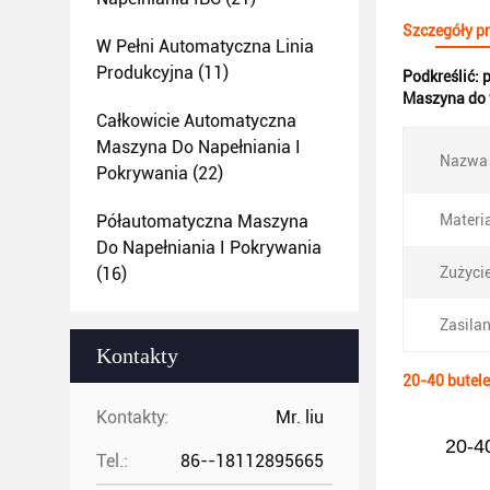
Szczegóły p
W Pełni Automatyczna Linia
Produkcyjna
(11)
Podkreślić:
p
Maszyna do 
Całkowicie Automatyczna
Maszyna Do Napełniania I
Nazwa 
Pokrywania
(22)
Półautomatyczna Maszyna
Materia
Do Napełniania I Pokrywania
(16)
Zużycie
Zasilan
Kontakty
20-40 butele
Kontakty:
Mr. liu
20-40
Tel.:
86--18112895665