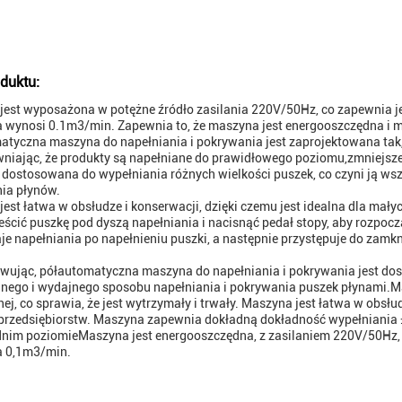
duktu:
est wyposażona w potężne źródło zasilania 220V/50Hz, co zapewnia je
a wynosi 0.1m3/min. Zapewnia to, że maszyna jest energooszczędna i 
atyczna maszyna do napełniania i pokrywania jest zaprojektowana tak
wniając, że produkty są napełniane do prawidłowego poziomu,zmniejsz
 dostosowana do wypełniania różnych wielkości puszek, co czyni ją 
nia płynów.
est łatwa w obsłudze i konserwacji, dzięki czemu jest idealna dla małyc
ścić puszkę pod dyszą napełniania i nacisnąć pedał stopy, aby rozpo
je napełniania po napełnieniu puszki, a następnie przystępuje do zam
.
ując, półautomatyczna maszyna do napełniania i pokrywania jest dosk
ego i wydajnego sposobu napełniania i pokrywania puszek płynami.Mas
ej, co sprawia, że jest wytrzymały i trwały. Maszyna jest łatwa w obsłud
 przedsiębiorstw. Maszyna zapewnia dokładną dokładność wypełniania ±
nim poziomieMaszyna jest energooszczędna, z zasilaniem 220V/50Hz, 
a 0,1m3/min.