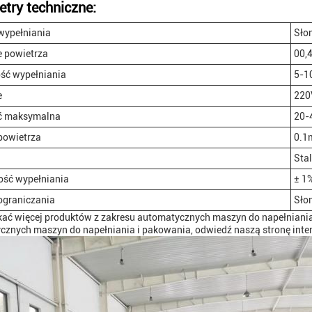
try techniczne:
wypełniania
Sło
e powietrza
00,
ść wypełniania
5-1
e
220
ć maksymalna
20-
powietrza
0.1
Sta
ość wypełniania
± 1
ograniczania
Sło
kać więcej produktów z zakresu automatycznych maszyn do napełniani
cznych maszyn do napełniania i pakowania, odwiedź naszą stronę inte