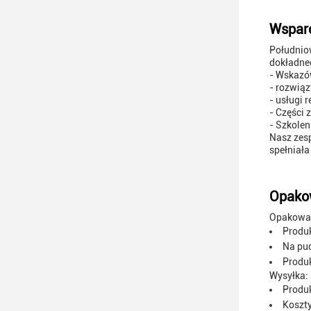
Wsparci
Południo
dokładneg
- Wskazów
- rozwiąz
- usługi r
- Części 
- Szkolen
Nasz zesp
spełniała
Opakow
Opakowan
Produk
Na pud
Produ
Wysyłka:
Produk
Koszty