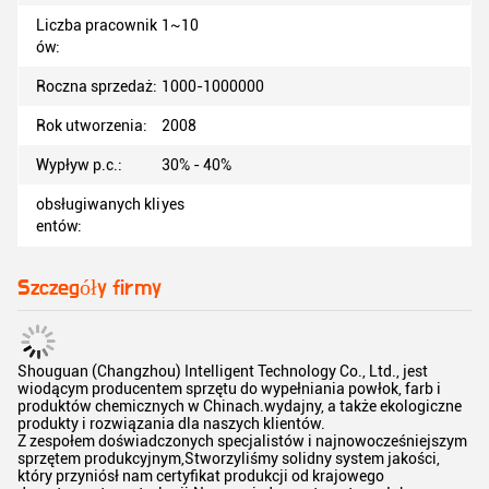
Liczba pracownik
1~10
ów:
Roczna sprzedaż:
1000-1000000
Rok utworzenia:
2008
Wypływ p.c.:
30% - 40%
obsługiwanych kli
yes
entów:
Szczegóły firmy
Shouguan (Changzhou) Intelligent Technology Co., Ltd., jest
wiodącym producentem sprzętu do wypełniania powłok, farb i
produktów chemicznych w Chinach.wydajny, a także ekologiczne
produkty i rozwiązania dla naszych klientów.
Z zespołem doświadczonych specjalistów i najnowocześniejszym
sprzętem produkcyjnym,Stworzyliśmy solidny system jakości,
który przyniósł nam certyfikat produkcji od krajowego