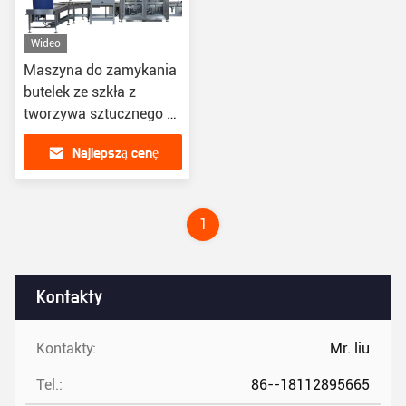
Wideo
Maszyna do zamykania
butelek ze szkła z
tworzywa sztucznego 2
~ 24 głowice AC 380 V
Najlepszą cenę
Napięcie 50 Hz
Półautomatyczna
wersja angielska
1
Kontakty
Kontakty:
Mr. liu
Tel.:
86--18112895665