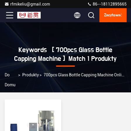
rfmikeliu@gmail.com
86--18112895665
Zacytować
Keywords [ 700pcs Glass Bottle
Capping Machine ] Match 1 Produkty
Do
>
Produkty
>
700pcs Glass Bottle Capping Machine Online Manufacturer
Domu